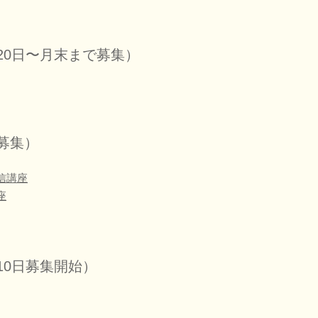
20日〜月末まで募集）
募集）
信講座
座
10日募集開始）