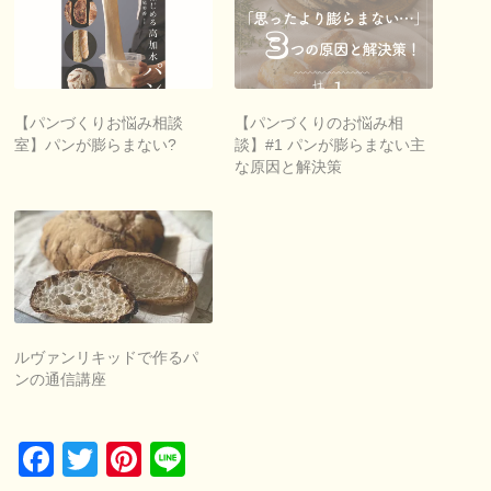
【パンづくりお悩み相談
【パンづくりのお悩み相
室】パンが膨らまない?
談】#1 パンが膨らまない主
な原因と解決策
ルヴァンリキッドで作るパ
ンの通信講座
Facebook
Twitter
Pinterest
Line