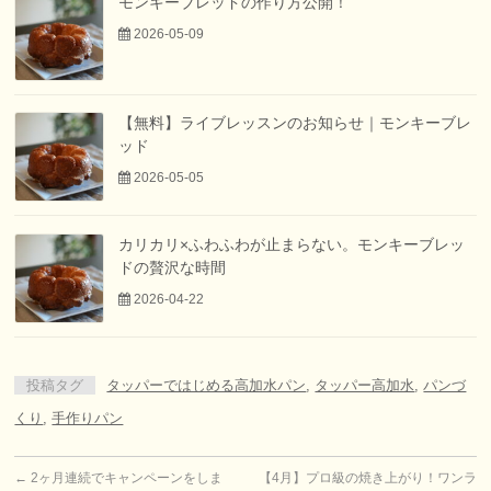
モンキーブレッドの作り方公開！
2026-05-09
【無料】ライブレッスンのお知らせ｜モンキーブレ
ッド
2026-05-05
カリカリ×ふわふわが止まらない。モンキーブレッ
ドの贅沢な時間
2026-04-22
投稿タグ
タッパーではじめる高加水パン
,
タッパー高加水
,
パンづ
くり
,
手作りパン
←
2ヶ月連続でキャンペーンをしま
【4月】プロ級の焼き上がり！ワンラ