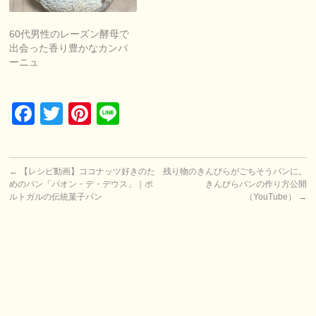
60代男性のレーズン酵母で
出会った香り豊かなカンパ
ーニュ
Facebook
Twitter
Pinterest
Line
←
【レシピ動画】ココナッツ好きのた
残り物のきんぴらがごちそうパンに。
めのパン「パオン・デ・デウス」｜ポ
きんぴらパンの作り方公開
ルトガルの伝統菓子パン
（YouTube）
→