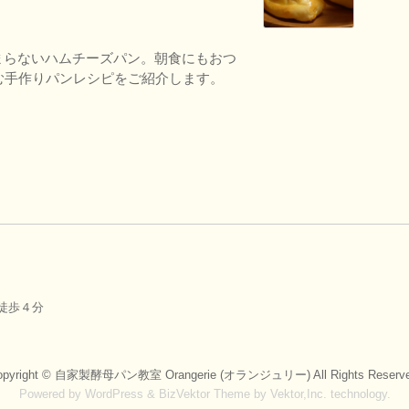
まらないハムチーズパン。朝食にもおつ
む手作りパンレシピをご紹介します。
徒歩４分
pyright ©
自家製酵母パン教室 Orangerie (オランジュリー)
All Rights Reserv
Powered by
WordPress
&
BizVektor Theme
by
Vektor,Inc.
technology.