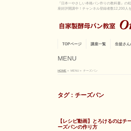
『日本一やさしい本格パン作りの教科書』の松
座好評開講中！チャンネル登録者数12,200人を超
TOPページ
講座一覧
生徒さん
MENU
HOME
»
MENU
»
チーズパン
タグ : チーズパン
【レシピ動画】とろけるのはチ
ーズパンの作り方