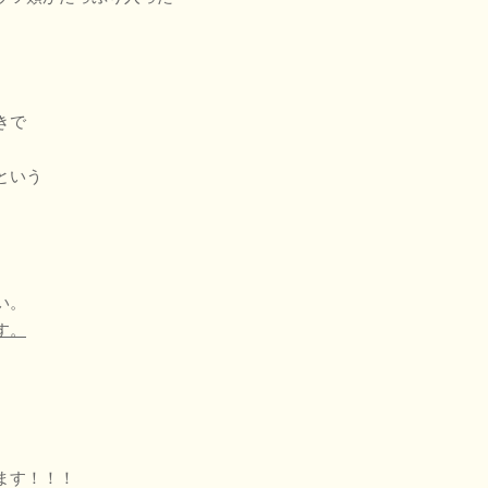
きで
という
い。
す。
ます！！！