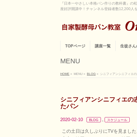
『日本一やさしい本格パン作りの教科書』の松
座好評開講中！チャンネル登録者数12,200人を超
TOPページ
講座一覧
生徒さん
MENU
HOME
»
MENU
»
BLOG
»
シニフィアンシニフィエの
シニフィアンシニフィエの
たパン
2020-02-10
,
BLOG
スケジュール
この土日は久しぶりにTVを見ました