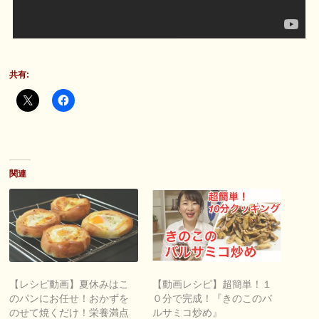
共有:
関連
【レシピ動画】夏休みはこ
【動画レシピ】超簡単！１
のパンにお任せ！おかずを
０分で完成！『きのこのバ
のせて焼くだけ！栄養満点
ルサミコ炒め』