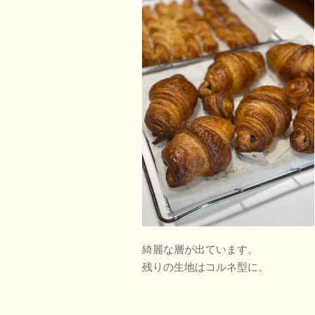
綺麗な層が出ています。
残りの生地はコルネ型に。