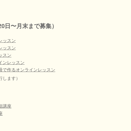
20日〜月末まで募集）
レッスン
レッスン
ッスン
インレッスン
母で作るオンラインレッスン
行します）
信講座
座