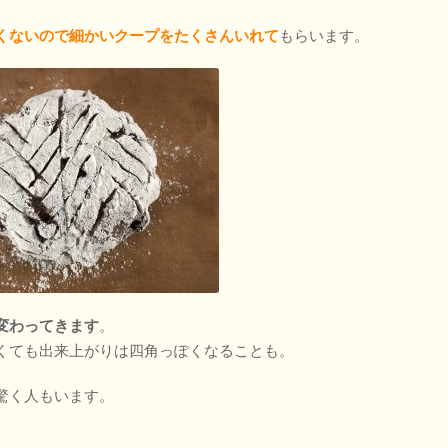
くないので細かいクープをたくさんいれて
もらいます。
変わってきます
。
くても出来上がりは四角っぽくなることも。
驚く人もいます。