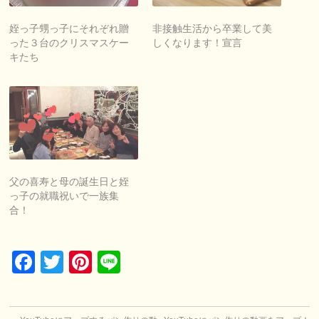
姪っ子甥っ子にそれぞれ贈
非接触生活から卒業して美
った３台のクリスマスケー
しくなります！宣言
キたち
父の喜寿と母の誕生日と姪
っ子の就職祝いで一族集
合！
Facebook
Twitter
Pinterest
Line