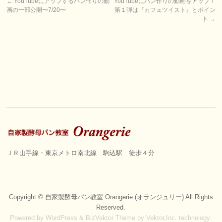
←
YouTubeにアップするパン作りの動
YouTubeにパン作りの動画をアップ！
画の一部公開〜7/20〜
第１弾は『カフェツイスト』とポイン
ト
→
ＪＲ山手線・東京メトロ南北線 駒込駅 徒歩４分
Copyright ©
自家製酵母パン教室 Orangerie (オランジュリー)
All Rights
Reserved.
Powered by
WordPress
&
BizVektor Theme
by
Vektor,Inc.
technology.