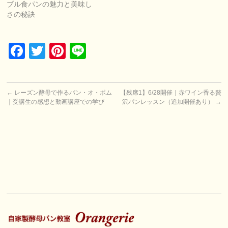
ブル食パンの魅力と美味し
さの秘訣
Facebook
Twitter
Pinterest
Line
←
レーズン酵母で作るパン・オ・ポム
【残席1】6/28開催｜赤ワイン香る贅
｜受講生の感想と動画講座での学び
沢パンレッスン（追加開催あり）
→