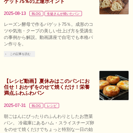
ゲット75％の上達ポイント
2025-08-13
BLOG
生徒さんが焼いたパン
レーズン酵母で作るバゲット75％。成形のコ
ツや気泡・クープの美しい仕上げ方を受講生
の事例から解説。動画講座で自宅でも本格パ
ン作りを。
この記事を読む
【レシピ動画】夏休みはこのパンにお
任せ！おかずをのせて焼くだけ！栄養
満点ふわふわパン
2025-07-31
BLOG
レシピ
朝ごはんにぴったりのふんわりとしたお惣菜
パン。 冷蔵庫にあるハム・スライスチーズ卵
をのせて焼くだけでちょっと特別な一日の始