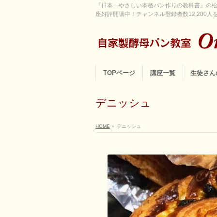
『日本一やさしい本格パン作りの教科書』の松
座好評開講中！チャンネル登録者数12,200人を超
TOPページ
講座一覧
生徒さん
デニッシュ
HOME
»
デニッシュ