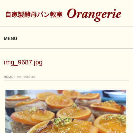
MENU
img_9687.jpg
HOME
»
img_9687.jpg