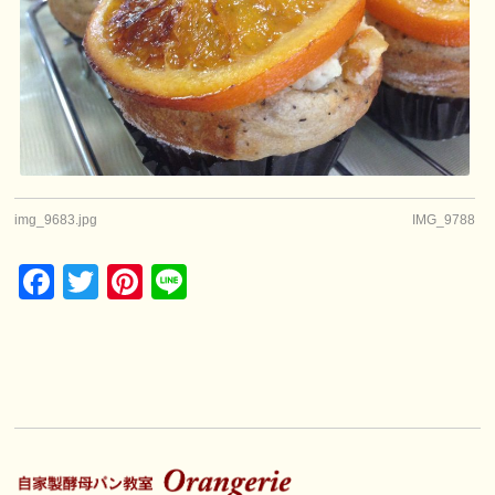
img_9683.jpg
IMG_9788
Facebook
Twitter
Pinterest
Line