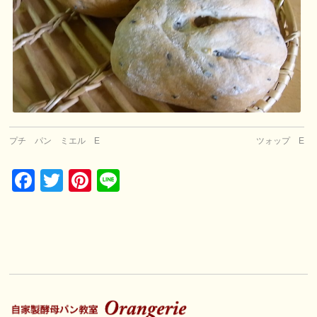
プチ パン ミエル E
ツォップ E
Facebook
Twitter
Pinterest
Line