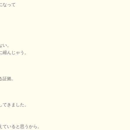
になって
ない。
に縮んじゃう。
る証拠。
してきました。
えていると思うから。