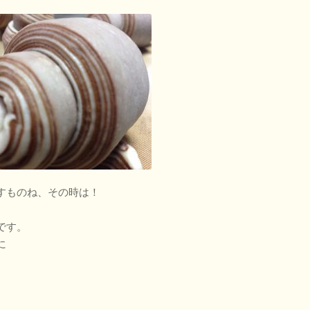
すものね、その時は！
です。
に