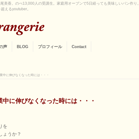
尾美香。のべ13,000人の受講生。家庭用オーブンで5日経っても美味しいパン作
えるyoutuber。
の声
BLOG
プロフィール
Contact
業中に伸びなくなった時には・・・
業中に伸びなくなった時には・・・
りを
しょうか？