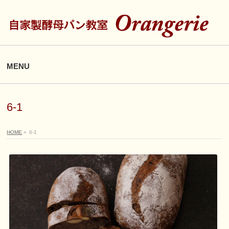
MENU
6-1
HOME
»
6-1