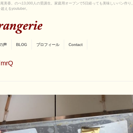
尾美香。のべ13,000人の受講生。家庭用オーブンで5日経っても美味しいパン作
えるyoutuber。
の声
BLOG
プロフィール
Contact
YmrQ