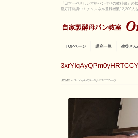
『日本一やさしい本格パン作りの教科書』の松
座好評開講中！チャンネル登録者数12,200人を超
TOPページ
講座一覧
生徒さん
3xrYlqAyQPm0yHRTCC
HOME
»
3xrYlqAyQPm0yHRTCCYmrQ