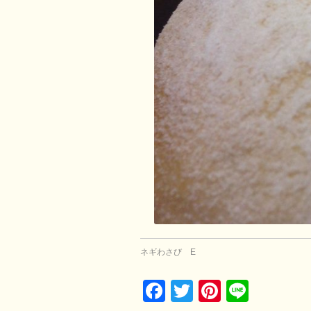
ネギわさび E
Facebook
Twitter
Pinterest
Line