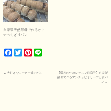
自家製天然酵母で作るオト
ナのちぎりパン
Facebook
Twitter
Pinterest
Line
←
大好きなコーヒー味のパン
【満席のためレッスン日増設】自家製
酵母で作るアンチョビオリーブと食パ
ン
→