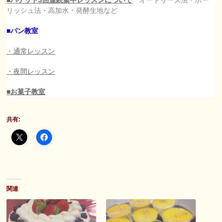
■バゲット3回連続集中レッスンについて
オートリーズ法・ポー
リッシュ法・高加水・発酵生地など
■パン教室
・通常レッスン
・夜間レッスン
■お菓子教室
共有:
関連