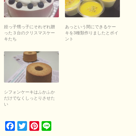
姪っ子甥っ子にそれぞれ贈
あっという間にできるケー
った３台のクリスマスケー
キを3種類作りましたとポイ
キたち
ント
シフォンケーキはふかふか
だけでなくしっとりさせた
い
Facebook
Twitter
Pinterest
Line