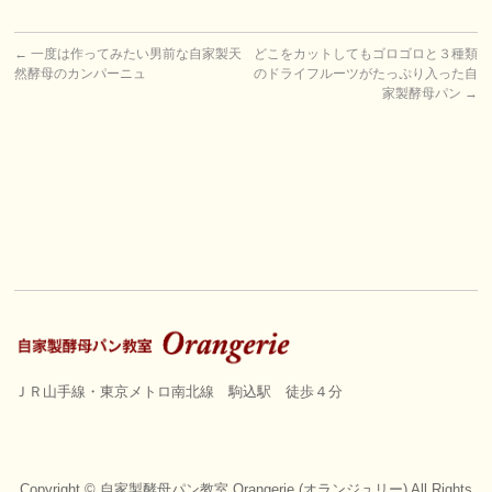
←
一度は作ってみたい男前な自家製天
どこをカットしてもゴロゴロと３種類
然酵母のカンパーニュ
のドライフルーツがたっぷり入った自
家製酵母パン
→
ＪＲ山手線・東京メトロ南北線 駒込駅 徒歩４分
Copyright ©
自家製酵母パン教室 Orangerie (オランジュリー)
All Rights