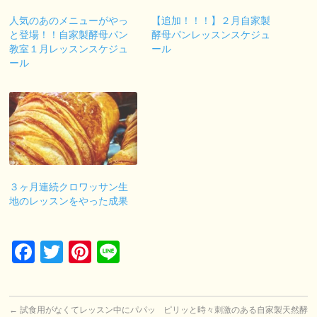
人気のあのメニューがやっ
【追加！！！】２月自家製
と登場！！自家製酵母パン
酵母パンレッスンスケジュ
教室１月レッスンスケジュ
ール
ール
３ヶ月連続クロワッサン生
地のレッスンをやった成果
Facebook
Twitter
Pinterest
Line
←
試食用がなくてレッスン中にパパッ
ピリッと時々刺激のある自家製天然酵