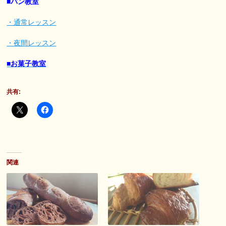
■パン教室
・通常レッスン
・夜間レッスン
■お菓子教室
共有:
関連