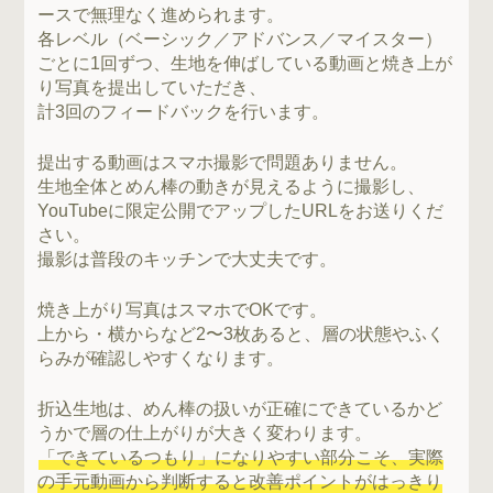
ースで無理なく進められます。
各レベル（ベーシック／アドバンス／マイスター）
ごとに1回ずつ、生地を伸ばしている動画と焼き上が
り写真を提出していただき、
計3回のフィードバックを行います。
提出する動画はスマホ撮影で問題ありません。
生地全体とめん棒の動きが見えるように撮影し、
YouTubeに限定公開でアップしたURLをお送りくだ
さい。
撮影は普段のキッチンで大丈夫です。
焼き上がり写真はスマホでOKです。
上から・横からなど2〜3枚あると、層の状態やふく
らみが確認しやすくなります。
折込生地は、めん棒の扱いが正確にできているかど
うかで層の仕上がりが大きく変わります。
「できているつもり」になりやすい部分こそ、実際
の手元動画から判断すると改善ポイントがはっきり