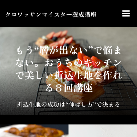
クロワッサンマイスター養成講座
もう“層が出ない”で悩ま
ない。
おうちのキッチン
で
美しい折込生地を作れ
る８回講座
折込生地の成功は“伸ばし方”で決まる