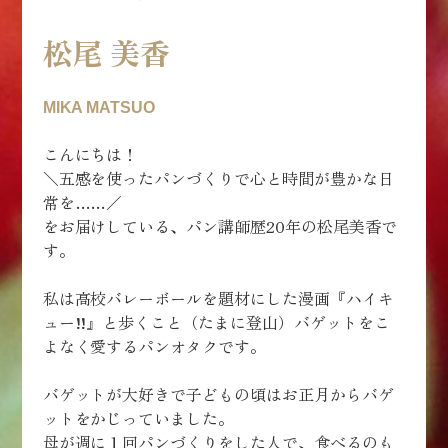
松尾 美香
MIKA MATSUO
こんにちは！
＼五感を使ったパンづくりで心と時間が豊かな日
常を……／
をお届けしている、パン講師歴20年の松尾美香で
す。
私は高校バレーボールを題材にした漫画『ハイキ
ュー!!』と歩くこと（たまに登山）バゲットをこ
よなく愛するパンオタクです。
バゲットが大好きで子どもの頃はお正月からバゲ
ットをかじっていました。
母が週に１回パンづくりをした人で、食べるのも