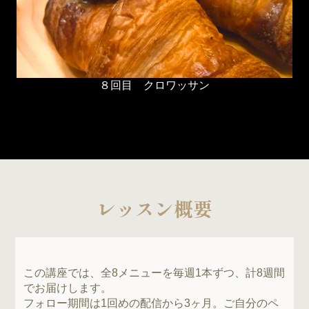
８回目
クロワッサン
レッスン概要
この講座では、全8メニューを毎週1本ずつ、計8週間
でお届けします。
フォロー期間は1回めの配信から3ヶ月。ご自分のペ